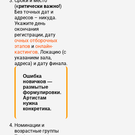
Сроки и место
(к
ритически важно!
)
Без точных дат и
адресов – никуда.
Укажите день
окончания
регистрации, дату
очных отборочных
этапов
и
онлайн-
кастингов
. Локацию (с
указанием зала,
адреса) и дату финала.
Ошибка
новичков
—
размытые
формулировки.
Артистам
нужна
конкретика.
Номинации и
возрастные группы