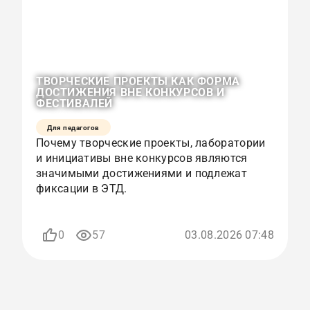
ТВОРЧЕСКИЕ ПРОЕКТЫ КАК ФОРМА
О
ДОСТИЖЕНИЯ ВНЕ КОНКУРСОВ И
К
ФЕСТИВАЛЕЙ
Р
Для педагогов
Почему творческие проекты, лаборатории
К
и инициативы вне конкурсов являются
с
значимыми достижениями и подлежат
и
фиксации в ЭТД.
р
п
0
57
03.08.2026 07:48