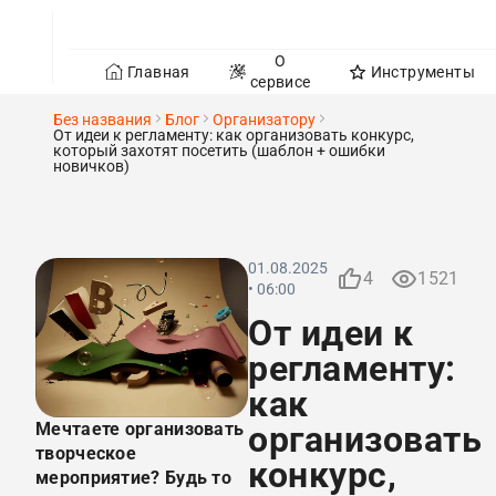
О
Главная
Инструменты
сервисе
Без названия
Блог
Организатору
От идеи к регламенту: как организовать конкурс,
который захотят посетить (шаблон + ошибки
новичков)
01.08.2025
4
1521
• 06:00
От идеи к
регламенту:
как
Мечтаете организовать
организовать
творческое
конкурс,
мероприятие? Будь то