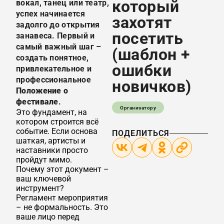
который
вокал, танец или театр,
успех начинается
захотят
задолго до открытия
посетить
занавеса. Первый и
самый важный шаг –
(шаблон +
создать понятное,
ошибки
привлекательное и
профессиональное
новичков)
Положение о
фестивале
.
Организатору
Это фундамент, на
котором строится всё
событие. Если основа
ПОДЕЛИТЬСЯ
шаткая, артисты и
наставники просто
пройдут мимо.
Почему этот документ –
ваш ключевой
инструмент?
Регламент мероприятия
– не формальность. Это
ваше лицо перед