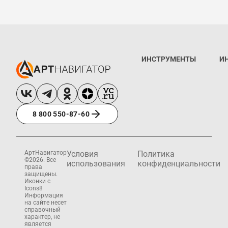
ИНСТРУМЕНТЫ
И
8 800 550-87-60
АртНавигатор
Условия
Политика
©2026. Все
использования
конфиденциальности
права
защищены.
Иконки с
Icons8
Информация
на сайте несет
справочный
характер, не
является