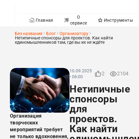
О
Главная
Инструменты
сервисе
Без названия
Блог
Организатору
Нетипичные спонсоры для проектов. Как найти
единомышленников там, где вы их не ждёте
10.09.2025
2
2104
• 06:00
Нетипичные
спонсоры
для
Организация
проектов.
творческих
Как найти
мероприятий требует
единомышлен
не только вдохновения,