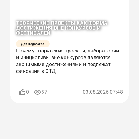
ТВОРЧЕСКИЕ ПРОЕКТЫ КАК ФОРМА
О
ДОСТИЖЕНИЯ ВНЕ КОНКУРСОВ И
К
ФЕСТИВАЛЕЙ
Р
Для педагогов
Почему творческие проекты, лаборатории
К
и инициативы вне конкурсов являются
с
значимыми достижениями и подлежат
и
фиксации в ЭТД.
р
п
0
57
03.08.2026 07:48