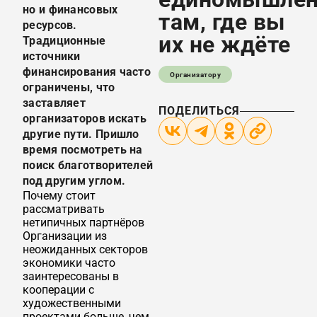
но и финансовых
там, где вы
ресурсов.
их не ждёте
Традиционные
источники
финансирования часто
Организатору
ограничены, что
заставляет
ПОДЕЛИТЬСЯ
организаторов искать
другие пути. Пришло
время посмотреть на
поиск благотворителей
под другим углом.
Почему стоит
рассматривать
нетипичных партнёров
Организации из
неожиданных секторов
экономики часто
заинтересованы в
кооперации с
художественными
проектами больше, чем