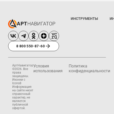
ИНСТРУМЕНТЫ
И
8 800 550-87-60
АртНавигатор
Условия
Политика
©2026. Все
использования
конфиденциальности
права
защищены.
Иконки с
Icons8
Информация
на сайте несет
справочный
характер, не
является
публичной
офертой.