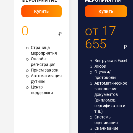
МЕРОПРИЯТИЕ
МЕРОПРИЯТИЯ
Купить
Купить
0
от 17
₽
655
₽
Страница
мероприятия
Онлайн-
Выгрузка в Excel
регистрация
Жюри
Прием заявок
Оценки/
Автоматизация
протоколы
рутины
Автоматическое
Центр-
заполнение
поддержки
документов
(дипломов,
сертификатов и
т.д.)
Системы
оценивания
Скачивание