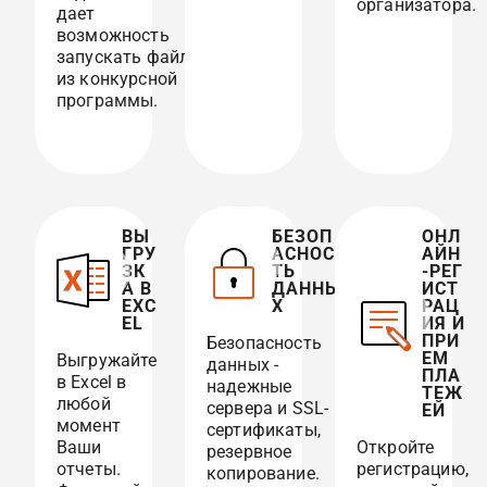
организатора.
дает
возможность
запускать файл
из конкурсной
программы.
ВЫ
БЕЗОП
ОНЛ
ГРУ
АСНОС
АЙН
ЗК
ТЬ
-РЕГ
А В
ДАННЫ
ИСТ
EXC
Х
РАЦ
EL
ИЯ И
ПРИ
Безопасность
ЕМ
Выгружайте
данных -
ПЛА
в Excel в
надежные
ТЕЖ
любой
сервера и SSL-
ЕЙ
момент
сертификаты,
Ваши
Откройте
резервное
отчеты.
регистрацию,
копирование.