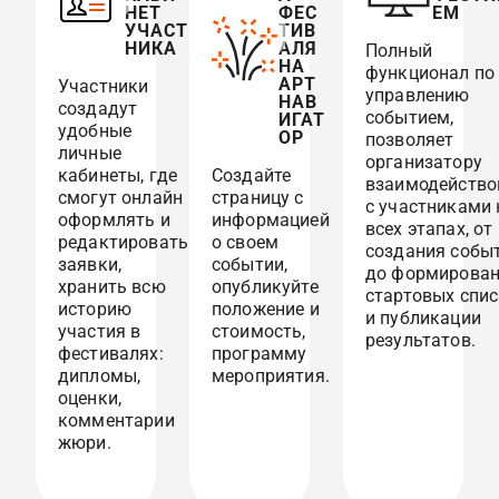
НЕТ
ФЕС
ЕМ
УЧАСТ
ТИВ
НИКА
АЛЯ
Полный
НА
функционал по
АРТ
Участники
управлению
НАВ
создадут
событием,
ИГАТ
удобные
ОР
позволяет
личные
организатору
кабинеты, где
Создайте
взаимодейство
смогут онлайн
страницу с
с участниками 
оформлять и
информацией
всех этапах, от
редактировать
о своем
создания собы
заявки,
событии,
до формирова
хранить всю
опубликуйте
стартовых спи
историю
положение и
и публикации
участия в
стоимость,
результатов.
фестивалях:
программу
дипломы,
мероприятия.
оценки,
комментарии
жюри.