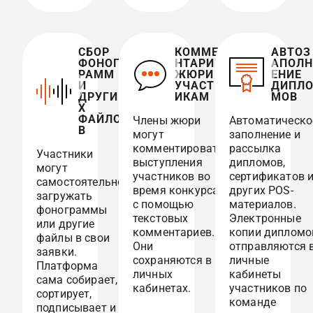
СБОР
КОММЕ
АВТОЗ
ФОНОГ
НТАРИИ
АПОЛН
РАММ
ЖЮРИ
ЕНИЕ
И
УЧАСТН
ДИПЛ
ДРУГИ
ИКАМ
МОВ
Х
ФАЙЛО
Члены жюри
Автоматическо
В
могут
заполнение и
комментировать
рассылка
Участники
выступления
дипломов,
могут
участников во
сертификатов 
самостоятельно
время конкурса
других POS-
загружать
с помощью
материалов.
фонограммы
текстовых
Электронные
или другие
комментариев.
копии дипломо
файлы в свои
Они
отправляются 
заявки.
сохраняются в
личные
Платформа
личных
кабинеты
сама собирает,
кабинетах.
участников по
сортирует,
команде
подписывает и