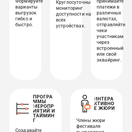
Формируйте
принимайте
Круглосуточный
варианты
платежи в
мониторинг
выгрузок
различных
доступности на
гибко и
валютах,
всех
быстро.
отправляйте
устройствах.
чеки
участникам
через
встроенный
или свой
эквайринг.
ПРОГРА
ИНТЕРА
ММЫ
КТИВНО
МЕРОПР
Е ЖЮРИ
ИЯТИЙ И
ТАЙМИН
Г
Члены жюри
фестиваля
Создавайте