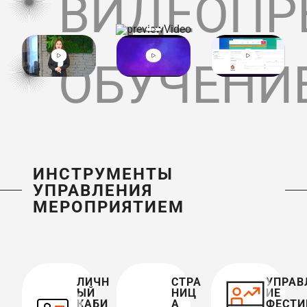
ВИДЕОПР
ОБУЧЕНИ
ИНСТРУМЕНТЫ
УПРАВЛЕНИЯ
МЕРОПРИЯТИЕМ
ЛИЧН
СТРА
УПРАВ
ЫЙ
НИЦ
ИЕ
КАБИ
А
ФЕСТИ