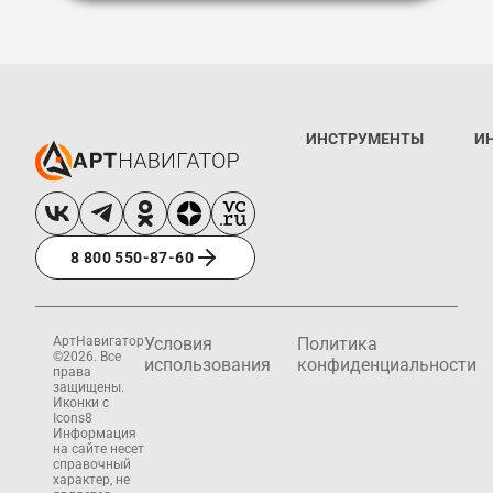
ИНСТРУМЕНТЫ
И
8 800 550-87-60
АртНавигатор
Условия
Политика
©2026. Все
использования
конфиденциальности
права
защищены.
Иконки с
Icons8
Информация
на сайте несет
справочный
характер, не